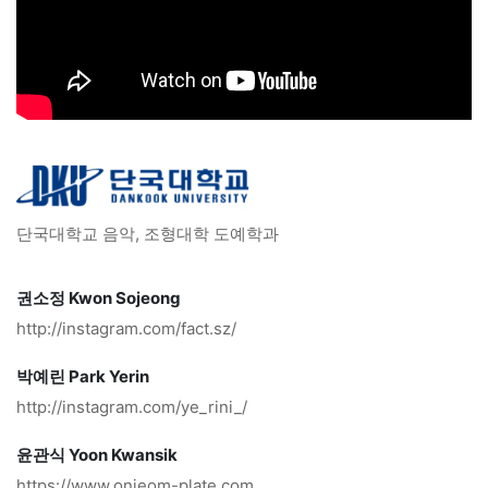
단국대학교 음악, 조형대학 도예학과
권소정 Kwon Sojeong
http://instagram.com/fact.sz/
박예린 Park Yerin
http://instagram.com/ye_rini_/
윤관식 Yoon Kwansik
https://www.onjeom-plate.com