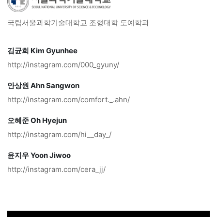
국립서울과학기술대학교 조형대학 도예학과
김균희 Kim Gyunhee
http://instagram.com/000_gyuny/
안상원 Ahn Sangwon
http://instagram.com/comfort._.ahn/
오혜준 Oh Hyejun
http://instagram.com/hi__day_/
윤지우 Yoon Jiwoo
http://instagram.com/cera_jj/