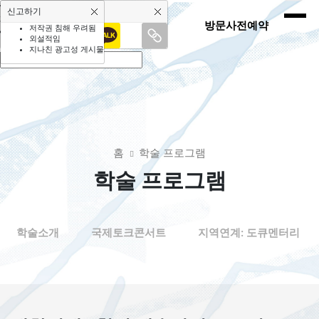
SNS 공유하기
신고하기
페이스북
방문사전예약
저작권 침해 우려됨
외설적임
링크 복사
지나친 광고성 게시물
홈
학술 프로그램
학술 프로그램
학술소개
국제토크콘서트
지역연계: 도큐멘터리