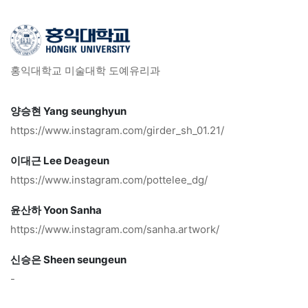
홍익대학교 미술대학 도예유리과
양승현 Yang seunghyun
https://www.instagram.com/girder_sh_01.21/
이대근 Lee Deageun
https://www.instagram.com/pottelee_dg/
윤산하 Yoon Sanha
https://www.instagram.com/sanha.artwork/
신승은 Sheen seungeun
-